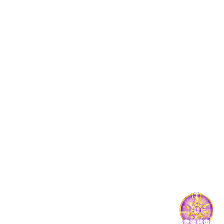
适配旧安卓系统，运行更流畅。
首页推荐更贴合用户兴趣。
修复后台切换后偶发响应异常问题。
v6.0.0 · 2025年3月8日
主界面全新设计，内容结构更清晰。
新增“赛事看板”，赛事趋势一目了然。
个人中心模块整合优化。
夜间模式自动切换更智能。
支持中英马多语言界面。
2024
v5.8.4 · 2024年11月20日
等级体系上线，解锁个性特权。
每日任务系统启用，提升用户活跃。